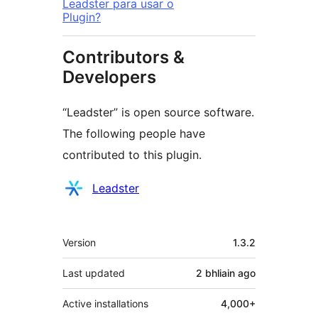
Leadster para usar o
Plugin?
Contributors &
Developers
“Leadster” is open source software.
The following people have
contributed to this plugin.
Contributors
Leadster
Meta
Version
1.3.2
Last updated
2 bhliain
ago
Active installations
4,000+