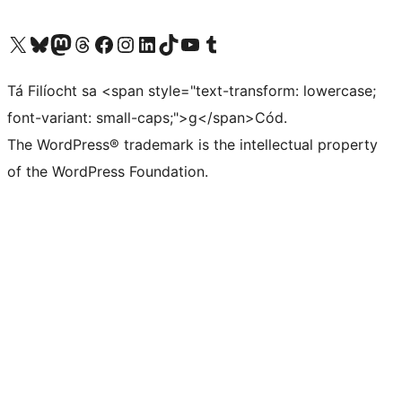
Visit our X (formerly Twitter) account
Visit our Bluesky account
Visit our Mastodon account
Visit our Threads account
Visit our Facebook page
Visit our Instagram account
Visit our LinkedIn account
Visit our TikTok account
Visit our YouTube channel
Visit our Tumblr account
Tá Filíocht sa <span style="text-transform: lowercase;
font-variant: small-caps;">g</span>Cód.
The WordPress® trademark is the intellectual property
of the WordPress Foundation.