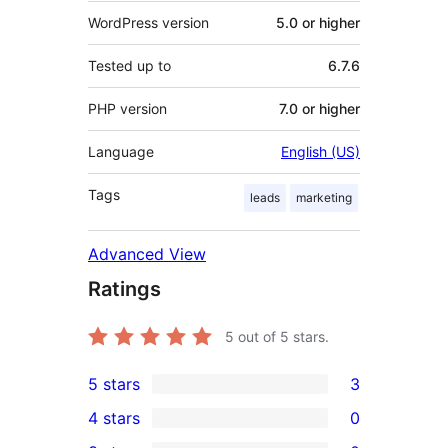
WordPress version
5.0 or higher
Tested up to
6.7.6
PHP version
7.0 or higher
Language
English (US)
Tags
leads
marketing
Advanced View
Ratings
5
out of 5 stars.
5 stars
3
3
4 stars
0
5-
0