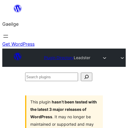
Léim
chuig
Gaeilge
an
ábhar
Get WordPress
Plugin Directory
Leadster
Search
plugins
This plugin
hasn’t been tested with
the latest 3 major releases of
WordPress
. It may no longer be
maintained or supported and may