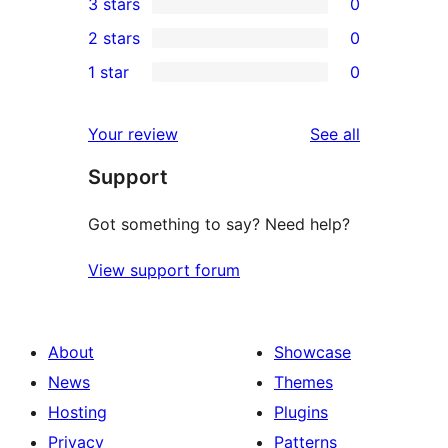
3 stars
0
star
4-
0
2 stars
0
reviews
star
3-
0
1 star
0
reviews
star
2-
0
reviews
star
1-
reviews
Your review
See all
reviews
star
Support
reviews
Got something to say? Need help?
View support forum
About
Showcase
News
Themes
Hosting
Plugins
Privacy
Patterns