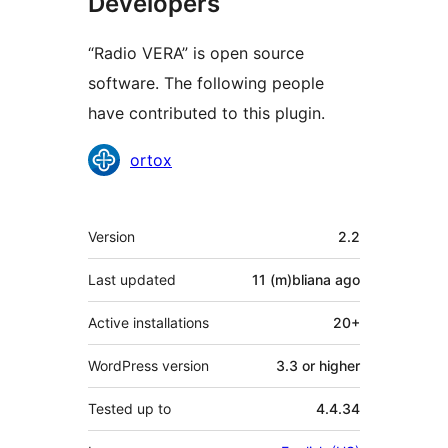
Developers
“Radio VERA” is open source
software. The following people
have contributed to this plugin.
Contributors
ortox
Meta
Version
2.2
Last updated
11 (m)bliana
ago
Active installations
20+
WordPress version
3.3 or higher
Tested up to
4.4.34