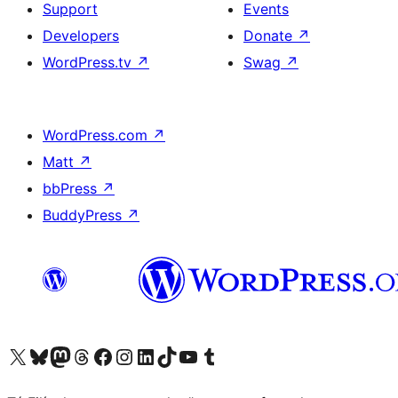
Support
Events
Developers
Donate
↗
WordPress.tv
↗
Swag
↗
WordPress.com
↗
Matt
↗
bbPress
↗
BuddyPress
↗
Visit our X (formerly Twitter) account
Visit our Bluesky account
Visit our Mastodon account
Visit our Threads account
Visit our Facebook page
Visit our Instagram account
Visit our LinkedIn account
Visit our TikTok account
Visit our YouTube channel
Visit our Tumblr account