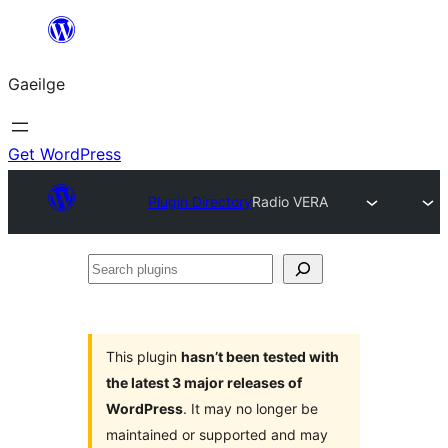
Léim
chuig
Gaeilge
an
ábhar
Get WordPress
Plugin Directory
Radio VERA
Search
plugins
This plugin
hasn’t been tested with
the latest 3 major releases of
WordPress
. It may no longer be
maintained or supported and may